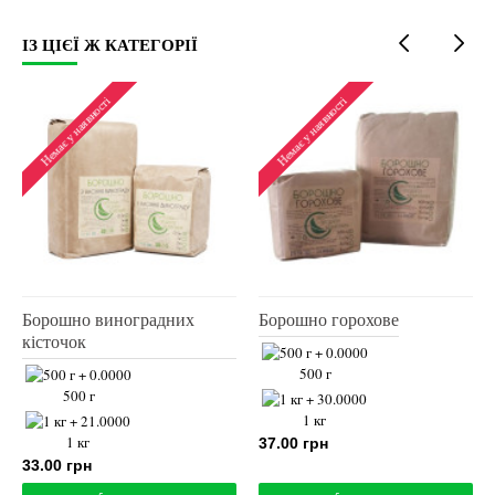
ІЗ ЦІЄЇ Ж КАТЕГОРІЇ
Топ п
Немає у наявності
Немає у наявності
Борошно зеленої гречки
Борошно кокосове
500 г
250 г
1 кг
500 г
37.00 грн
60.00 грн