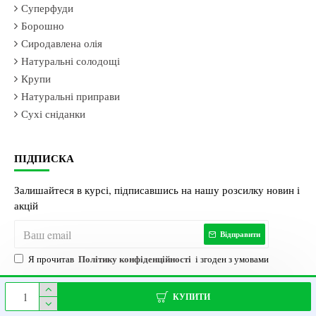
Суперфуди
Борошно
Сиродавлена олія
Натуральні солодощі
Крупи
Натуральні приправи
Сухі сніданки
ПІДПИСКА
Залишайтеся в курсі, підписавшись на нашу розсилку новин і
акцій
Відправити
Політику конфіденційності
Я прочитав
і згоден з умовами
КУПИТИ
Магазин Здорового
ECOVILL| Усі права
Просування
© 2021 - 2026 |
Харчування
захищені |
сайтів