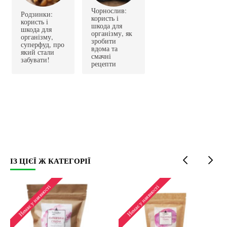
Чорнослив:
Родзинки:
користь і
користь і
шкода для
шкода для
організму, як
організму,
зробити
суперфуд, про
вдома та
який стали
смачні
забувати!
рецепти
ІЗ ЦІЄЇ Ж КАТЕГОРІЇ
Топ продаж
Немає у наявності
Немає у наявності