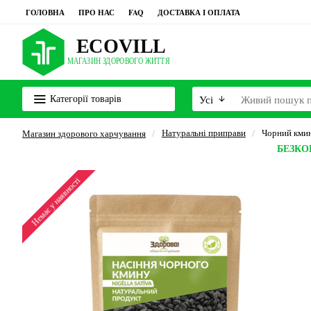
ГОЛОВНА
ПРО НАС
FAQ
ДОСТАВКА І ОПЛАТА
Категорії товарів
Усі
Натуральні приправи
Чорний кмин
Магазин здорового харчування
БЕЗК
Немає у наявності