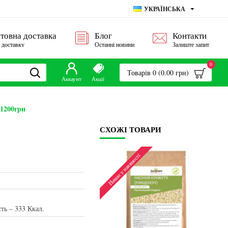
УКРАЇНСЬКА
товна доставка
Блог
Контакти
о доставку
Останні новини
Залиште запит
0
Товарів 0 (0.00 грн)
Аккаунт
Акції
 1200грн
СХОЖІ ТОВАРИ
 у наявності
Немає у наявності
Не
сть – 333 Ккал.