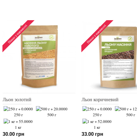
Немає у наявності
Немає у наявності
Льон золотий
Льон коричн
0 г
250 г
500 г
250 г
1 кг
1 кг
30.00 грн
33.00 грн