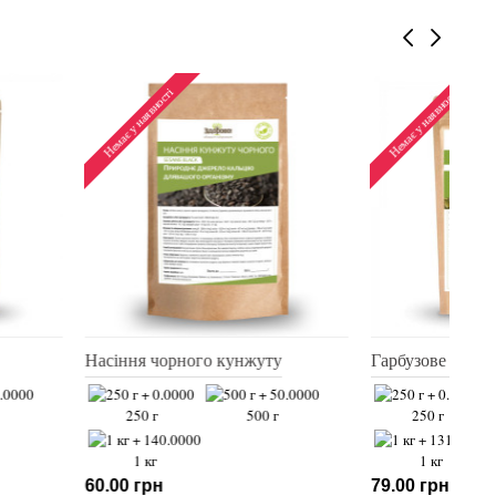
Немає у наявності
евий
Насіння чорного кунжуту
500 г
250 г
500 г
1 кг
60.00 грн