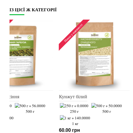
ІЗ ЦІЄЇ Ж КАТЕГОРІЇ
Немає у наявності
Немає у наявності
Гарбузове насіння
Кунжут білий
250 г
500 г
250 г
50
1 кг
1 кг
79.00 грн
60.00 грн