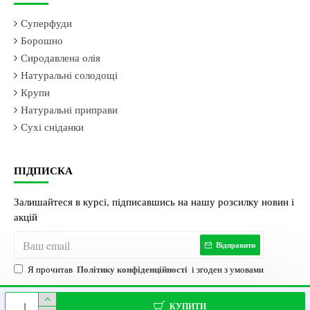
Суперфуди
Борошно
Сиродавлена олія
Натуральні солодощі
Крупи
Натуральні приправи
Сухі сніданки
ПІДПИСКА
Залишайтеся в курсі, підписавшись на нашу розсилку новин і
акцій
Відправити
Політику конфіденційності
Я прочитав
і згоден з умовами
КУПИТИ
Магазин Здорового
ECOVILL| Усі права
Просування