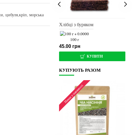
, цибуля,кріп, морська
ці дитячі
Хлібці з буряком
Хлі
100 г
100 г
0 грн
45.00 грн
45
КУПИТИ
КУПИТИ
КУПУЮТЬ РАЗОМ
Топ продаж
 у наявності
Немає у наявності
Не