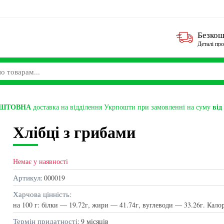
Безкош
Деталі пр
ОШТОВНА
від
доставка на відділення Укрпошти при замовленні на суму
Хлібці з грибами
Немає у наявності
Немає
Немає у наявності
Артикул:
000019
Харчова цінність:
на 100 г: білки — 19.72г, жири — 41.74г, вуглеводи — 33.26г. Кало
Термін придатності:
9 місяців