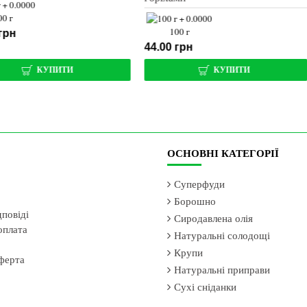
100 г
100 г
45.00 грн
45.00 грн
КУПИТИ
ОСНОВНІ КАТЕГОРІЇ
Суперфуди
Борошно
дповіді
Сиродавлена олія
оплата
Натуральні солодощі
Крупи
ферта
Натуральні приправи
Сухі сніданки