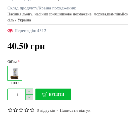
Склад продукту/Країна походження:
Насіння льону, насіння соняшникове несмажене, морква,шампіньйони
сіль / Україна
Хлібці морські
Хліб
Переглядів: 4312
100 г
40.50 грн
45.00 грн
45.0
КУПИТИ
Об'єм
Топ продаж
Немає у наявності
Немає
100 г
КУПИТИ
0 відгуків
-
Написати відгук