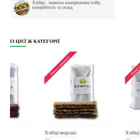
Хлібці - корисна альтернатива хлібу,
калорійність та склад
ІЗ ЦІЄЇ Ж КАТЕГОРІЇ
Немає у наявності
Немає у наявності
Хлібці дитячі
Хлібці з буряком