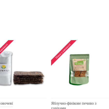
Немає у наявності
Немає у наявності
Хлібці морські
Хлібці овоче