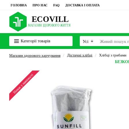
ГОЛОВНА
ПРО НАС
FAQ
ДОСТАВКА І ОПЛАТА
Категорії товарів
Усі
Дієтичні хлібці
Хлібці з грибами
Магазин здорового харчування
БЕЗК
Немає у наявності