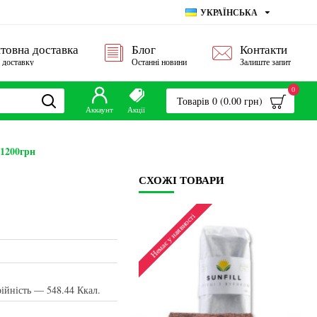
УКРАЇНСЬКА
товна доставка
Блог
Контакти
о доставку
Останні новини
Залиште запит
0
Товарів 0 (0.00 грн)
Аккаунт
Акції
 1200грн
СХОЖІ ТОВАРИ
 у наявності
Немає у наявності
Не
рійність — 548.44 Ккал.