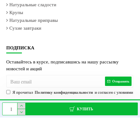
Натуральные сладости
Крупы
Натуральные приправы
Сухие завтраки
ПОДПИСКА
Оставайтесь в курсе, подписавшись на нашу рассылку
новостей и акций
Отправить
Политику конфиденциальности
Я прочитал
и согласен с уловиями
КУПИТЬ
Магазин Здорового
EcoVill | Все права
Octopus
© 2021 - 2026 |
Питания
защищены |
Agency
Pay