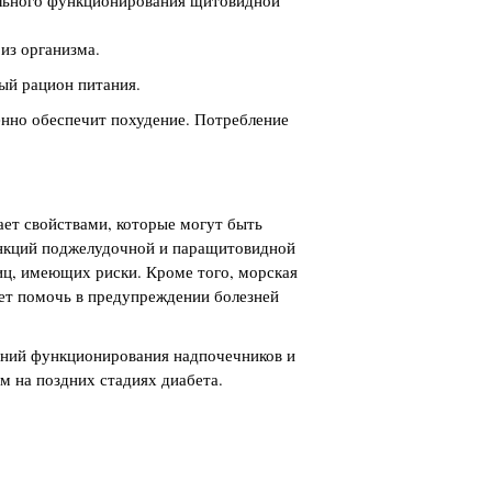
ильного функционирования щитовидной
из организма.
ый рацион питания.
енно обеспечит похудение. Потребление
ает свойствами, которые могут быть
ункций поджелудочной и паращитовидной
лиц, имеющих риски. Кроме того, морская
жет помочь в предупреждении болезней
ений функционирования надпочечников и
м на поздних стадиях диабета.