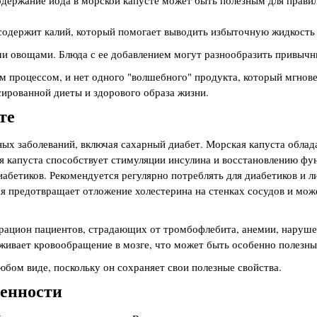
одержание йода в морской капусте может быть полезным для прав
содержит калий, который помогает выводить избыточную жидкость 
ми овощами. Блюда с ее добавлением могут разнообразить привычн
м процессом, и нет одного "волшебного" продукта, который мгнов
ированной диеты и здорового образа жизни.
те
ных заболеваний, включая сахарный диабет. Морская капуста облад
ая капуста способствует стимуляции инсулина и восстановлению ф
иабетиков. Рекомендуется регулярно потреблять для диабетиков и 
ая предотвращает отложение холестерина на стенках сосудов и мо
 рацион пациентов, страдающих от тромбофлебита, анемии, наруш
живает кровообращение в мозге, что может быть особенно полезны
бом виде, поскольку он сохраняет свои полезные свойства.
менности