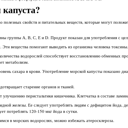
 капуста?
о полезных свойств и питательных веществ, которые могут положит
ны группы А, В, С, Е и D. Продукт показан для употребления с це
. Эти вещества помогают выводить из организма человека токсины
количества водорослей способствует восстановлению обменных про
яет метаболизм.
овень сахара в крови. Употребление морской капусты показано диаб
дотвращает старение органов и тканей.
т улучшению перистальтики кишечника. Клетчатка в составе ламин
идной железы. Ее следует употреблять людям с дефицитом йода, д
ет потреблять 120-150 мкг йода в сутки.
мся в морских водорослях, можно избежать атеросклероза.