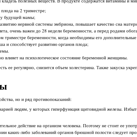
 кладезь полезных веществ. В продукте содержатся витамины и м
плода на 2 триместре;
му будущей мамы;
азвитию нервной системы эмбриона, повышает качество сна матери
ета, очень важен до 28 недели беременности, а перед родами обог
м триместре беременности, когда необходимы его дополнительные
ша и способствует развитию органов плода;
емы.
но влияет на психологическое состояние беременной женщины.
сть ее регулярно, снизится объем холестерина. Также закуска укре
ты
ойства, но и ряд противопоказаний:
нарией людям, у которых гиперфункция щитовидной железы. Избыт
тельное действие на организм человека. Поэтому не стоит ее упо
чии каких-либо заболеваний органов брюшной полости следует про