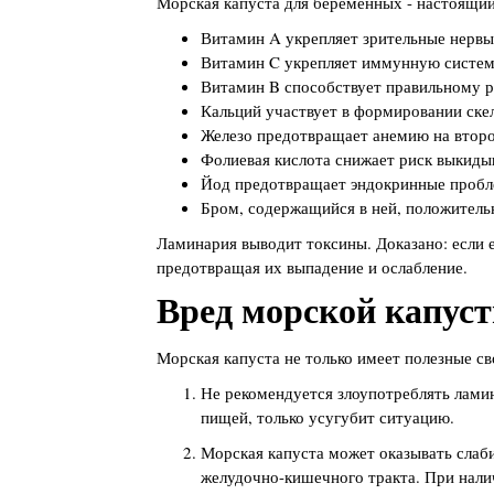
Морская капуста для беременных - настоящий
Витамин A укрепляет зрительные нервы 
Витамин C укрепляет иммунную систе
Витамин B способствует правильному р
Кальций участвует в формировании скел
Железо предотвращает анемию на второ
Фолиевая кислота снижает риск выкиды
Йод предотвращает эндокринные пробл
Бром, содержащийся в ней, положитель
Ламинария выводит токсины. Доказано: если е
предотвращая их выпадение и ослабление.
Вред морской капус
Морская капуста не только имеет полезные св
Не рекомендуется злоупотреблять лами
пищей, только усугубит ситуацию.
Морская капуста может оказывать слаби
желудочно-кишечного тракта. При нали