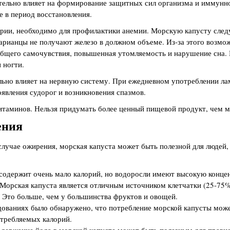
ельно влияет на формирование защитных сил организма и иммунног
е в период восстановления.
арии, необходимо для профилактики анемии. Морскую капусту след
тарианцы не получают железо в должном объеме. Из-за этого возм
бщего самочувствия, повышенная утомляемость и нарушение сна. 
 ногти.
льно влияет на нервную систему. При ежедневном употреблении л
оявления судорог и возникновения спазмов.
витаминов. Нельзя придумать более ценный пищевой продукт, чем м
ения
случае ожирения, морская капуста может быть полезной для людей,
 содержит очень мало калорий, но водоросли имеют высокую конце
Морская капуста является отличным источником клетчатки (25-75%
. Это больше, чем у большинства фруктов и овощей.
дованиях было обнаружено, что потребление морской капусты може
отребляемых калорий.