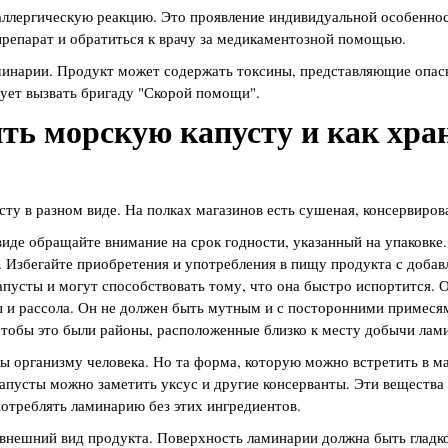
ллергическую реакцию. Это проявление индивидуальной особеннос
репарат и обратиться к врачу за медикаментозной помощью.
инарии. Продукт может содержать токсины, представляющие опасн
ует вызвать бригаду "Скорой помощи".
ть морскую капусту и как хр
ту в разном виде. На полках магазинов есть сушеная, консервиров
иде обращайте внимание на срок годности, указанный на упаковке.
. Избегайте приобретения и употребления в пищу продукта с доба
апусты и могут способствовать тому, что она быстро испортится. 
ы и рассола. Он не должен быть мутным и с посторонними примеся
чтобы это были районы, расположенные близко к месту добычи лам
ы организму человека. Но та форма, которую можно встретить в ма
апусты можно заметить уксус и другие консерванты. Эти вещества 
отреблять ламинарию без этих ингредиентов.
внешний вид продукта. Поверхность ламинарии должна быть гладко