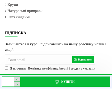
Крупи
Натуральні приправи
Сухі сніданки
ПІДПИСКА
Залишайтеся в курсі, підписавшись на нашу розсилку новин і
акцій
Відправити
Політику конфіденційності
Я прочитав
і згоден з умовами
КУПИТИ
Магазин Здорового
ECOVILL| Усі права
Просування
© 2021 - 2026 |
Харчування
захищені |
сайтів
Pay